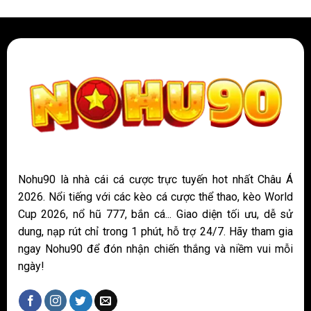
Nohu90 là nhà cái cá cược trực tuyến hot nhất Châu Á
2026. Nổi tiếng với các kèo cá cược thể thao, kèo World
Cup 2026, nổ hũ 777, bắn cá... Giao diện tối ưu, dễ sử
dung, nạp rút chỉ trong 1 phút, hỗ trợ 24/7. Hãy tham gia
ngay Nohu90 để đón nhận chiến thắng và niềm vui mỗi
ngày!