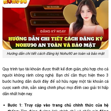
Hướng dẫn chi tiết cách đăng ký Nohu90 an toàn và bảo mật
Quy trình tạo tài khoản được thiết kế đơn giản, phù hợp cho cả
người không rành công nghệ. Bạn chỉ cần thực hiện theo 3
bước hướng dẫn dưới đây để sở hữu ngay một tài khoản cá
cược xanh chín, sẵn sàng chinh phục mọi đỉnh cao giải trí hấp
dẫn nhất hiện nay.
Bước 1: Truy cập vào trang chủ chính thức của hệ