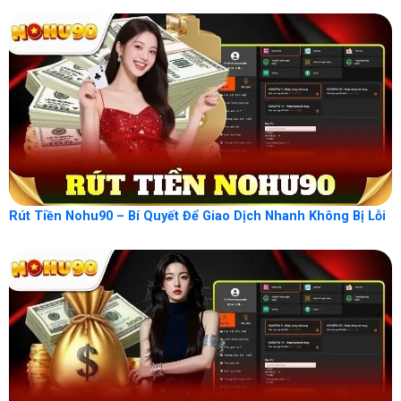
Rút Tiền Nohu90 – Bí Quyết Để Giao Dịch Nhanh Không Bị Lỗi