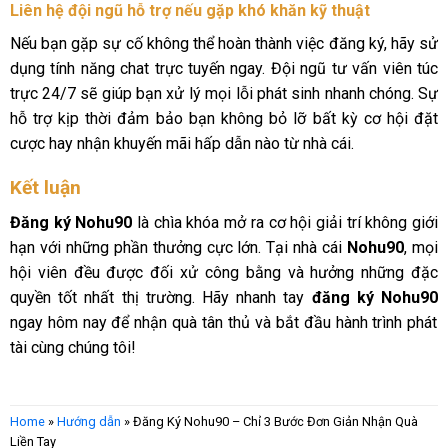
Liên hệ đội ngũ hỗ trợ nếu gặp khó khăn kỹ thuật
Nếu bạn gặp sự cố không thể hoàn thành việc đăng ký, hãy sử
dụng tính năng chat trực tuyến ngay. Đội ngũ tư vấn viên túc
trực 24/7 sẽ giúp bạn xử lý mọi lỗi phát sinh nhanh chóng. Sự
hỗ trợ kịp thời đảm bảo bạn không bỏ lỡ bất kỳ cơ hội đặt
cược hay nhận khuyến mãi hấp dẫn nào từ nhà cái.
Kết luận
Đăng ký Nohu90
là chìa khóa mở ra cơ hội giải trí không giới
hạn với những phần thưởng cực lớn. Tại nhà cái
Nohu90
, mọi
hội viên đều được đối xử công bằng và hưởng những đặc
quyền tốt nhất thị trường. Hãy nhanh tay
đăng ký Nohu90
ngay hôm nay để nhận quà tân thủ và bắt đầu hành trình phát
tài cùng chúng tôi!
Home
»
Hướng dẫn
»
Đăng Ký Nohu90 – Chỉ 3 Bước Đơn Giản Nhận Quà
Liền Tay