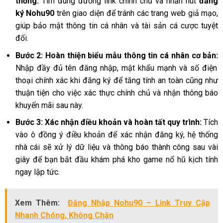
thống:
Tìm đúng đường link chính chủ và nhấn nút
đăng
ký Nohu90
trên giao diện để tránh các trang web giả mạo,
giúp bảo mật thông tin cá nhân và tài sản cá cược tuyệt
đối.
Bước 2: Hoàn thiện biểu mẫu thông tin cá nhân cơ bản:
Nhập đầy đủ tên đăng nhập, mật khẩu mạnh và số điện
thoại chính xác khi đăng ký để tăng tính an toàn cũng như
thuận tiện cho việc xác thực chính chủ và nhận thông báo
khuyến mãi sau này.
Bước 3: Xác nhận điều khoản và hoàn tất quy trình:
Tích
vào ô đồng ý điều khoản để xác nhận đăng ký, hệ thống
nhà cái sẽ xử lý dữ liệu và thông báo thành công sau vài
giây để bạn bắt đầu khám phá kho game nổ hũ kịch tính
ngay lập tức.
Xem Thêm:
Đăng Nhập Nohu90 – Link Truy Cập
Nhanh Chóng, Không Chặn