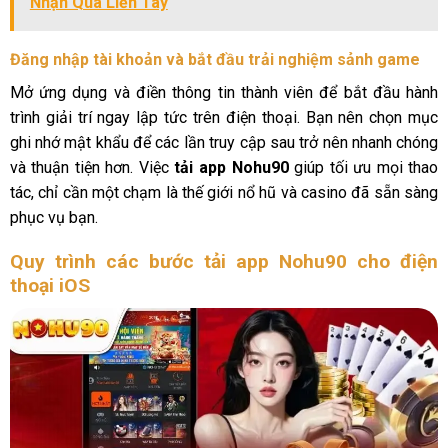
Nhận Quà Liền Tay
Đăng nhập tài khoản và bắt đầu trải nghiệm sảnh game
Mở ứng dụng và điền thông tin thành viên để bắt đầu hành
trình giải trí ngay lập tức trên điện thoại. Bạn nên chọn mục
ghi nhớ mật khẩu để các lần truy cập sau trở nên nhanh chóng
và thuận tiện hơn. Việc
tải app Nohu90
giúp tối ưu mọi thao
tác, chỉ cần một chạm là thế giới nổ hũ và casino đã sẵn sàng
phục vụ bạn.
Quy trình các bước tải app Nohu90 cho điện
thoại iOS