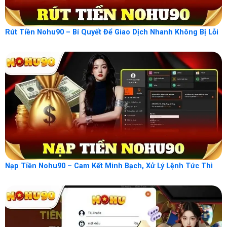
Rút Tiền Nohu90 – Bí Quyết Để Giao Dịch Nhanh Không Bị Lỗi
Nạp Tiền Nohu90 – Cam Kết Minh Bạch, Xử Lý Lệnh Tức Thì