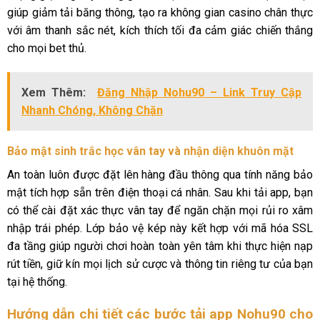
giúp giảm tải băng thông, tạo ra không gian casino chân thực
với âm thanh sắc nét, kích thích tối đa cảm giác chiến thắng
cho mọi bet thủ.
Xem Thêm:
Đăng Nhập Nohu90 – Link Truy Cập
Nhanh Chóng, Không Chặn
Bảo mật sinh trắc học vân tay và nhận diện khuôn mặt
An toàn luôn được đặt lên hàng đầu thông qua tính năng bảo
mật tích hợp sẵn trên điện thoại cá nhân. Sau khi tải app, bạn
có thể cài đặt xác thực vân tay để ngăn chặn mọi rủi ro xâm
nhập trái phép. Lớp bảo vệ kép này kết hợp với mã hóa SSL
đa tầng giúp người chơi hoàn toàn yên tâm khi thực hiện nạp
rút tiền, giữ kín mọi lịch sử cược và thông tin riêng tư của bạn
tại hệ thống.
Hướng dẫn chi tiết các bước tải app Nohu90 cho