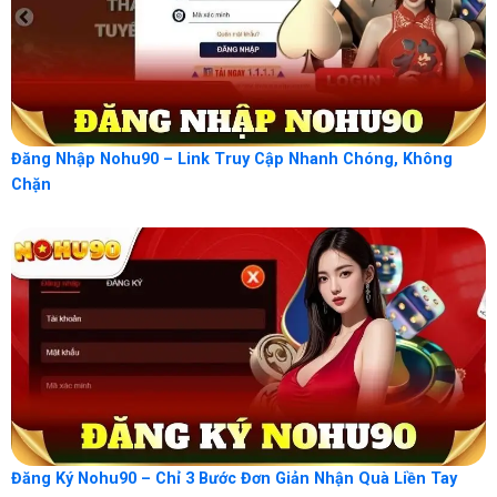
Đăng Nhập Nohu90 – Link Truy Cập Nhanh Chóng, Không
Chặn
Đăng Ký Nohu90 – Chỉ 3 Bước Đơn Giản Nhận Quà Liền Tay