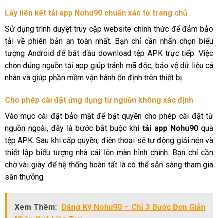
Lấy liên kết tải app Nohu90 chuẩn xác từ trang chủ
Sử dụng trình duyệt truy cập website chính thức để đảm bảo
tải về phiên bản an toàn nhất. Bạn chỉ cần nhấn chọn biểu
tượng Android để bắt đầu download tệp APK trực tiếp. Việc
chọn đúng nguồn tải app giúp tránh mã độc, bảo vệ dữ liệu cá
nhân và giúp phần mềm vận hành ổn định trên thiết bị.
Cho phép cài đặt ứng dụng từ nguồn không xác định
Vào mục cài đặt bảo mật để bật quyền cho phép cài đặt từ
nguồn ngoài, đây là bước bắt buộc khi
tải app Nohu90
qua
tệp APK. Sau khi cấp quyền, điện thoại sẽ tự động giải nén và
thiết lập biểu tượng nhà cái lên màn hình chính. Bạn chỉ cần
chờ vài giây để hệ thống hoàn tất là có thể sẵn sàng tham gia
săn thưởng.
Xem Thêm:
Đăng Ký Nohu90 – Chỉ 3 Bước Đơn Giản