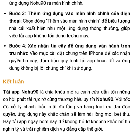
ứng dụng Nohu90 ra màn hình chính.
Bước 3: Thêm ứng dụng vào màn hình chính của điện
thoại:
Chọn dòng “Thêm vào màn hình chính” để biểu tượng
nhà cái xuất hiện như một ứng dụng thông thường, giúp
việc tải app không tốn dung lượng máy.
Bước 4: Xác nhận tin cậy để ứng dụng vận hành trơn
tru nhất:
Vào mục cài đặt chung trên iPhone để xác nhận
quyền tin cậy, đảm bảo quy trình tải app hoàn tất và ứng
dụng không bị lỗi chứng chỉ khi sử dụng.
Kết luận
Tải app Nohu90
là chìa khóa mở ra cánh cửa dẫn tới những
cơ hội phát tài rực rỡ cùng thương hiệu uy tín
Nohu90
. Với tốc
độ xử lý nhanh, bảo mật đa tầng và hàng loạt ưu đãi độc
quyền, ứng dụng này chắc chắn sẽ làm hài lòng mọi bet thủ.
Hãy tải app ngay hôm nay để không bỏ lỡ khoảnh khắc nổ hũ
nghìn tỷ và trải nghiệm dịch vụ đẳng cấp thế giới.