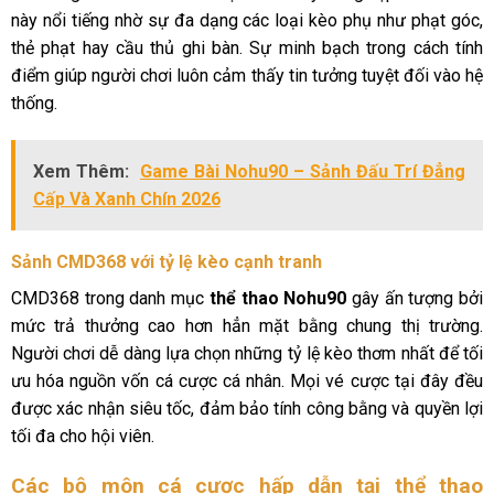
này nổi tiếng nhờ sự đa dạng các loại kèo phụ như phạt góc,
thẻ phạt hay cầu thủ ghi bàn. Sự minh bạch trong cách tính
điểm giúp người chơi luôn cảm thấy tin tưởng tuyệt đối vào hệ
thống.
Xem Thêm:
Game Bài Nohu90 – Sảnh Đấu Trí Đẳng
Cấp Và Xanh Chín 2026
Sảnh CMD368 với tỷ lệ kèo cạnh tranh
CMD368 trong danh mục
thể thao Nohu90
gây ấn tượng bởi
mức trả thưởng cao hơn hẳn mặt bằng chung thị trường.
Người chơi dễ dàng lựa chọn những tỷ lệ kèo thơm nhất để tối
ưu hóa nguồn vốn cá cược cá nhân. Mọi vé cược tại đây đều
được xác nhận siêu tốc, đảm bảo tính công bằng và quyền lợi
tối đa cho hội viên.
Các bộ môn cá cược hấp dẫn tại thể thao