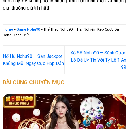
hôm nay để không bỏ lỡ những trận cầu kinh điển và những
giải thưởng giá trị nhất!
Home
»
Game Nohu90
»
Thể Thao Nohu90 – Trải Nghiệm Kèo Cược Đa
Dạng, Xanh Chín
Xổ Số Nohu90 – Sảnh Cược
Nổ Hũ Nohu90 – Săn Jackpot
Lô Đề Uy Tín Với Tỷ Lệ 1 Ăn
Khủng Mỗi Ngày Cực Hấp Dẫn
99
BÀI CÙNG CHUYÊN MỤC