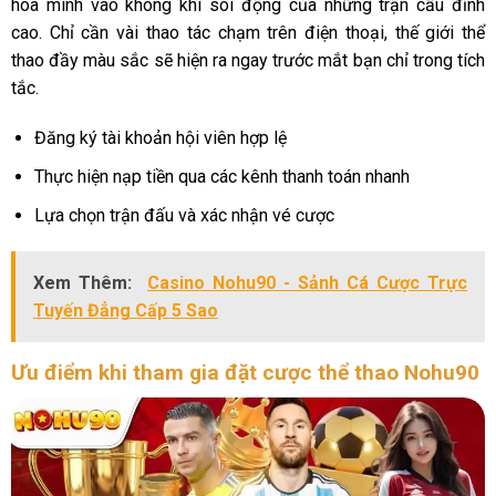
hòa mình vào không khí sôi động của những trận cầu đỉnh
cao. Chỉ cần vài thao tác chạm trên điện thoại, thế giới thể
thao đầy màu sắc sẽ hiện ra ngay trước mắt bạn chỉ trong tích
tắc.
Đăng ký tài khoản hội viên hợp lệ
Thực hiện nạp tiền qua các kênh thanh toán nhanh
Lựa chọn trận đấu và xác nhận vé cược
Xem Thêm:
Casino Nohu90 - Sảnh Cá Cược Trực
Tuyến Đẳng Cấp 5 Sao
Ưu điểm khi tham gia đặt cược thể thao Nohu90