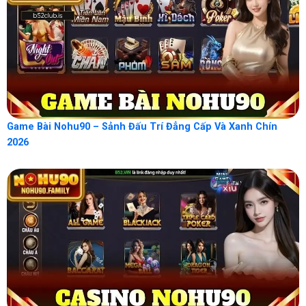
Game Bài Nohu90 – Sảnh Đấu Trí Đẳng Cấp Và Xanh Chín
2026