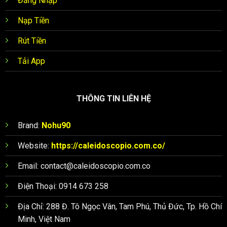
Đăng Nhập
Nạp Tiền
Rút Tiền
Tải App
THÔNG TIN LIÊN HỆ
Brand:
Nohu90
Website:
https://caleidoscopio.com.co/
Email:
contact@caleidoscopio.com.co
Điện Thoại:
0914 673 258
Địa Chỉ:
288 Đ. Tô Ngọc Vân, Tam Phú, Thủ Đức, Tp. Hồ Chí
Minh, Việt Nam