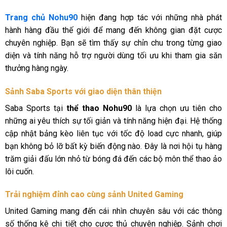
Trang chủ Nohu90
hiện đang hợp tác với những nhà phát
hành hàng đầu thế giới để mang đến không gian đặt cược
chuyên nghiệp. Bạn sẽ tìm thấy sự chỉn chu trong từng giao
diện và tính năng hỗ trợ người dùng tối ưu khi tham gia săn
thưởng hàng ngày.
Sảnh Saba Sports với giao diện thân thiện
Saba Sports tại
thể thao Nohu90
là lựa chọn ưu tiên cho
những ai yêu thích sự tối giản và tính năng hiện đại. Hệ thống
cập nhật bảng kèo liên tục với tốc độ load cực nhanh, giúp
bạn không bỏ lỡ bất kỳ biến động nào. Đây là nơi hội tụ hàng
trăm giải đấu lớn nhỏ từ bóng đá đến các bộ môn thể thao ảo
lôi cuốn.
Trải nghiệm đỉnh cao cùng sảnh United Gaming
United Gaming mang đến cái nhìn chuyên sâu với các thông
số thống kê chi tiết cho cược thủ chuyên nghiệp. Sảnh chơi