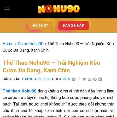
ĐĂNG KÝ
ĐĂNG NHẬP
Home
»
Game Nohu90
»
Thể Thao Nohu90 – Trải Nghiệm Kèo
Cược Đa Dạng, Xanh Chín
Thể Thao Nohu90 – Trải Nghiệm Kèo
Cược Đa Dạng, Xanh Chín
ĐĂNG VÀO
THÁNG 4 12, 2026
BỞI
ADMIN
Thể thao Nohu90
đang khẳng định vị thế dẫn đầu trong làng
cá cược trực tuyến nhờ hệ thống kèo cược phong phú và minh
bạch. Tại đây, người chơi không chỉ được theo dõi những trận
cầu đỉnh cao từ khắp hành tinh mà còn có cơ hội nhận về